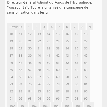
Directeur Général Adjoint du Fonds de l’Hydraulique,
Youssouf Saïd Touré, a organisé une campagne de
sensibilisation dans les q
Previous
1
2
3
4
5
6
7
8
9
10
11
12
13
14
15
16
17
18
19
20
21
22
23
24
25
26
27
28
29
30
31
32
33
34
35
36
37
38
39
40
41
42
43
44
45
46
47
48
49
50
51
52
53
54
55
56
57
58
59
60
61
62
63
64
65
66
67
68
69
70
71
72
73
74
75
76
77
78
79
80
81
82
83
84
85
86
87
88
89
90
91
92
93
94
95
96
97
98
99
100
101
102
103
104
105
106
107